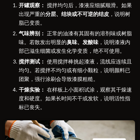
开罐观察：
搅拌均匀后，漆液应细腻顺滑。如果
出现严重的
分层、结块或不可逆的结皮
，说明树
脂已变质。
气味辨别：
正常的油漆有其固有的溶剂味或树脂
味。若散发出明显的
臭味、发酸味
，说明漆液内
部已滋生细菌或发生化学变质，绝不可使用。
搅拌测试：
使用搅拌棒挑起漆液，流线应连续且
均匀。若搅拌不均匀或有细小颗粒，说明颜料已
团聚，强行涂刷会导致漆膜粗糙。
干燥实验：
在样板上小面积试涂，观察其干燥速
度和硬度。如果长时间不干或发软，说明活性指
标已丧失。